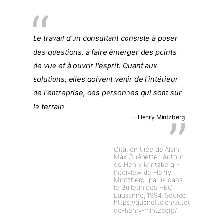
Le travail d'un consultant consiste à poser
des questions, à faire émerger des points
de vue et à ouvrir l'esprit. Quant aux
solutions, elles doivent venir de l'intérieur
de l'entreprise, des personnes qui sont sur
le terrain
Henry Mintzberg
Citation tirée de Alain
Max Guénette: "Autour
de Henry Mintzberg -
Interview de Henry
Mintzberg" parue dans
le Bulletin des HEC
Lausanne, 1994. Source:
https://guenette.ch/autour-
de-henry-mintzberg/.