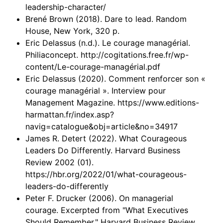
leadership-character/
Brené Brown (2018). Dare to lead. Random
House, New York, 320 p.
Eric Delassus (n.d.). Le courage managérial.
Philiaconcept. http://cogitations.free.fr/wp-
content/Le-courage-managérial.pdf
Eric Delassus (2020). Comment renforcer son «
courage managérial ». Interview pour
Management Magazine. https://www.editions-
harmattan.fr/index.asp?
navig=catalogue&obj=article&no=34917
James R. Detert (2022). What Courageous
Leaders Do Differently. Harvard Business
Review 2002 (01).
https://hbr.org/2022/01/what-courageous-
leaders-do-differently
Peter F. Drucker (2006). On managerial
courage. Excerpted from "What Executives
Should Remember," Harvard Business Review,