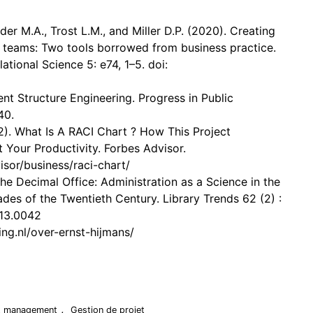
der M.A., Trost L.M., and Miller D.P. (2020). Creating
 teams: Two tools borrowed from business practice.
lational Science 5: e74, 1–5. doi:
nt Structure Engineering. Progress in Public
40.
2). What Is A RACI Chart ? How This Project
Your Productivity. Forbes Advisor.
sor/business/raci-chart/
he Decimal Office: Administration as a Science in the
ades of the Twentieth Century. Library Trends 62 (2) :
013.0042
ng.nl/over-ernst-hijmans/
,
t management
Gestion de projet