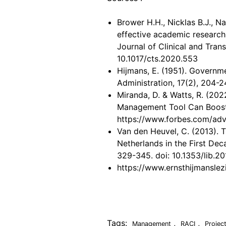
Brower H.H., Nicklas B.J., Na
effective academic research
Journal of Clinical and Trans
10.1017/cts.2020.553
Hijmans, E. (1951). Governme
Administration, 17(2), 204-2
Miranda, D. & Watts, R. (202
Management Tool Can Boost 
https://www.forbes.com/advi
Van den Heuvel, C. (2013). T
Netherlands in the First Dec
329-345. doi: 10.1353/lib.2
https://www.ernsthijmanslezi
Tags:
,
,
Management
RACI
Projec